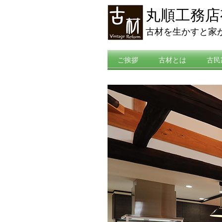
丸順工務店
古材を生かすと家
ご挨拶
古材とは
古民