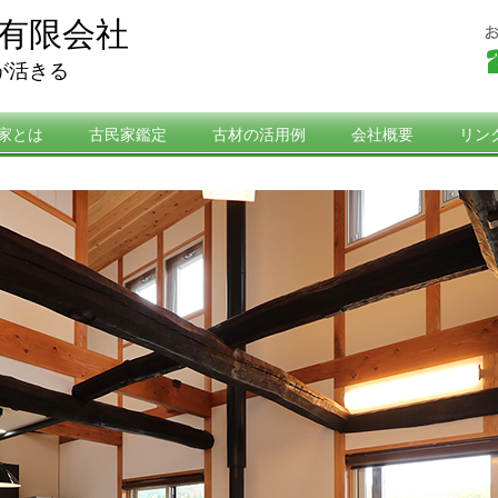
有限会社
が活きる
家とは
古民家鑑定
古材の活用例
会社概要
リン